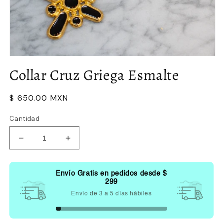
Abrir
elemento
Collar Cruz Griega Esmalte
multimedia
1
en
una
Precio
$ 650.00 MXN
ventana
habitual
modal
Cantidad
Reducir
Aumentar
cantidad
cantidad
para
para
Collar
Collar
Envío Gratis en pedidos desde
$
Cruz
Cruz
299
Griega
Griega
Envío de 3 a 5 días hábiles
Esmalte
Esmalte