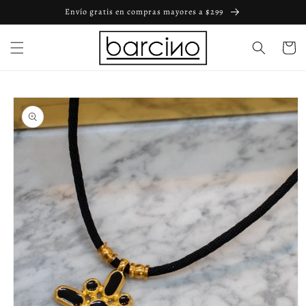
Ir
Envío gratis en compras mayores a $299
directamente
al contenido
Carrito
Ir
directamente
a la
información
del producto